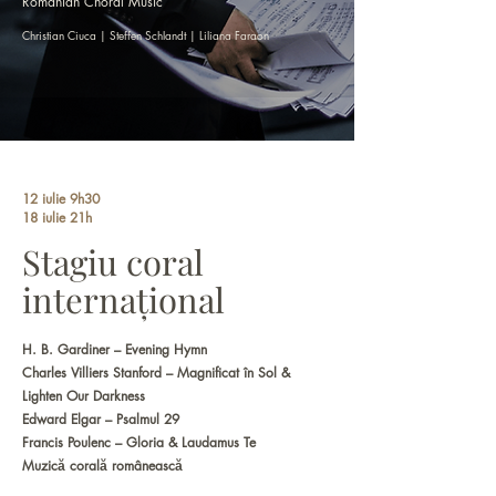
Romanian Choral Music
Christian Ciuca | Steffen Schlandt | Liliana Faraon
12 iulie 9h30
18 iulie 21h
Stagiu coral
internațional
H. B. Gardiner – Evening Hymn
Charles Villiers Stanford – Magnificat în Sol &
Lighten Our Darkness
Edward Elgar – Psalmul 29
Francis Poulenc – Gloria & Laudamus Te
Muzică corală românească