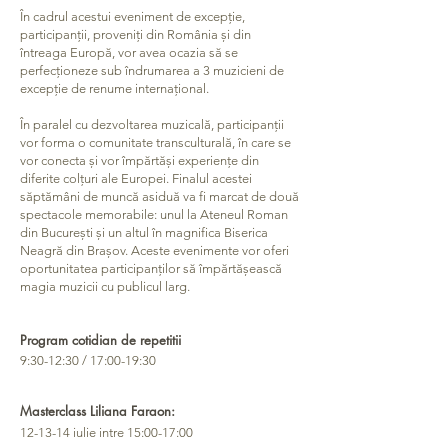
În cadrul acestui eveniment de excepție,
participanții, proveniți din România și din
întreaga Europă, vor avea ocazia să se
perfecționeze sub îndrumarea a 3 muzicieni de
excepție de renume internațional.
În paralel cu dezvoltarea muzicală, participanții
vor forma o comunitate transculturală, în care se
vor conecta și vor împărtăși experiențe din
diferite colțuri ale Europei. Finalul acestei
săptămâni de muncă asiduă va fi marcat de două
spectacole memorabile: unul la Ateneul Roman
din București și un altul în magnifica Biserica
Neagră din Brașov. Aceste evenimente vor oferi
oportunitatea participanților să împărtășească
magia muzicii cu publicul larg.
Program cotidian de repetitii
9:30-12:30 / 17:00-19:30
Masterclass Liliana Faraon:
12-13-14 iulie intre 15:00-17:00