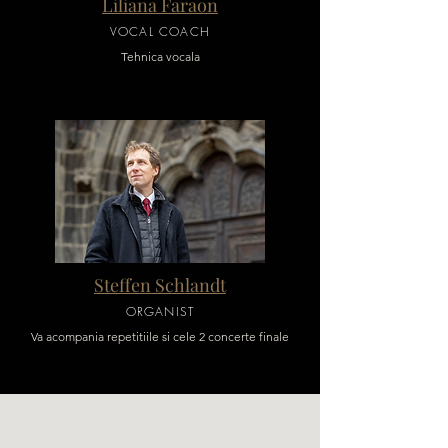
Liliana Faraon
VOCAL COACH
Tehnica vocala
Steffen Schlandt
ORGANIST
Va acompania repetitiile si cele 2 concerte finale