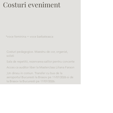
Costuri eveniment
Pretul stagiului: 370 €/pers
Inscriere prioritara in formula duo*
*voce feminina + voce barbateasca
Acest pret include:
Costuri pedagogice. Maestru de cor, organist,
solisti
Sala de repetitii, rezervarea salilor pentru concerte
Acces ca auditor liber la Masterclass Liliana Faraon
;Un dineu in comun. Transfer cu bus de la
aeroportul Bucuresti la Brasov pe 11/07/2026 si de
la Brasov la Bucuresti pe 17/07/2026.
Plata in 3 rate
Acest pret NU include: