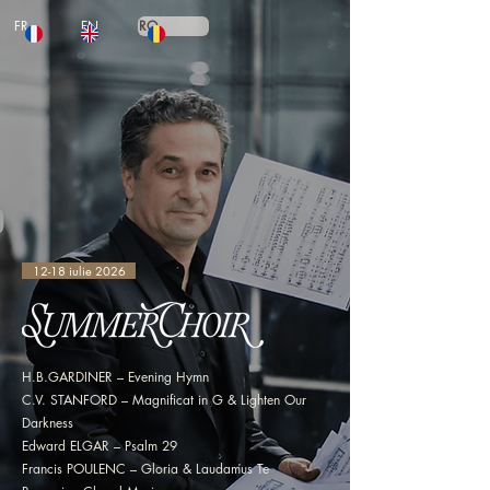
FR
EN
RO
12-18 iulie 2026
H.B.GARDINER – Evening Hymn
C.V. STANFORD – Magnificat in G & Lighten Our
Darkness
Edward ELGAR – Psalm 29
Francis POULENC – Gloria & Laudamus Te