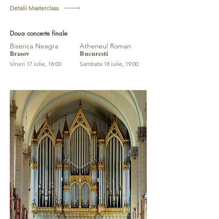
Detalii Masterclass
Doua concerte finale
Biserica Neagra
Atheneul Roman
Brasov
Bucuresti
Vineri 17 iulie, 18:00
Sambata 18 iulie, 19:00