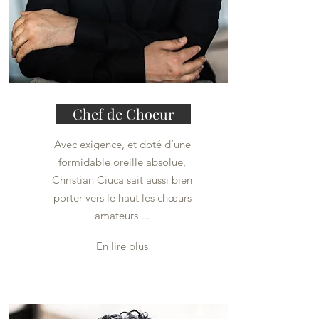
Chef de Choeur
Avec exigence, et doté d’une
formidable oreille absolue,
Christian Ciuca sait aussi bien
porter vers le haut les chœurs
amateurs ...
En lire plus