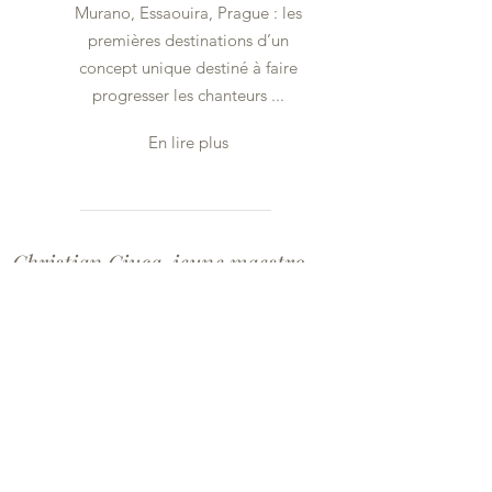
Murano, Essaouira, Prague : les
premières destinations d’un
concept unique destiné à faire
progresser les chanteurs ...
En lire plus
Christian Ciuca, jeune maestro
français d'origine roumaine, dirige
avec une fougue surprenante dans
laquelle passent des émotions
partagées par les musiciens et les
choristes : la communion
musicale.
Superbe absolument.