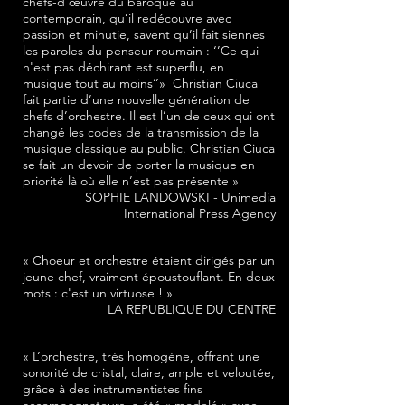
chefs-d’œuvre du baroque au
contemporain, qu’il redécouvre avec
passion et minutie, savent qu’il fait siennes
les paroles du penseur roumain : ‘’Ce qui
n'est pas déchirant est superflu, en
musique tout au moins’’» Christian Ciuca
fait partie d’une nouvelle génération de
chefs d’orchestre. Il est l’un de ceux qui ont
changé les codes de la transmission de la
musique classique au public. Christian Ciuca
se fait un devoir de porter la musique en
priorité là où elle n’est pas présente »
SOPHIE LANDOWSKI - Unimedia
International Press Agency
« Choeur et orchestre étaient dirigés par un
jeune chef, vraiment époustouflant. En deux
mots : c'est un virtuose ! »
LA REPUBLIQUE DU CENTRE
« L’orchestre, très homogène, offrant une
sonorité de cristal, claire, ample et veloutée,
grâce à des instrumentistes fins