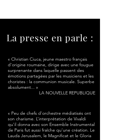
La presse en parle :
« Christian Ciuca, jeune maestro français
d'origine roumaine, dirige avec une fougue
surprenante dans laquelle passent des
émotions partagées par les musiciens et les
choristes : la communion musicale. Superbe
absolument... »
LA NOUVELLE REPUBLIQUE
« Peu de chefs d’orchestre médiatisés ont
son charisme. L’interprétation de Vivaldi
qu’il donna avec son Ensemble Instrumental
de Paris fut aussi fraîche qu’une création. Le
Lauda Jerusalem, le Magnificat et le Gloria