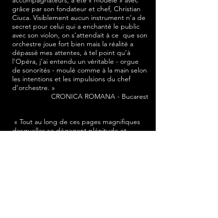
accompagnateurs, a été « modelé » avec
grâce par son fondateur et chef, Christian
Ciuca. Visiblement aucun instrument n’a de
secret pour celui qui a enchanté le public
avec son violon, on s’attendait à ce que son
orchestre joue fort bien mais la réalité a
dépassé mes attentes, à tel point qu’à
l’Opéra, j’ai entendu un véritable - orgue
de sonorités - moulé comme à la main selon
les intentions et les impulsions du chef
d’orchestre. »
CRONICA ROMANA - Bucarest
« Tout au long de ces pages magnifiques
desquelles se dégagent plénitude et
équilibre, le chœur et l’orchestre font
montre d’une incontestable maîtrise. On
notera aussi l’engagement du chef et
mentor de l’ensemble, Christian Ciuca »
GAZETTE DU PALAIS
« Créé en 1996, et dirigé par Christian
Ciuca, l’Ensemble Instrumental de Paris l’un
des meilleurs orchestre de musique de